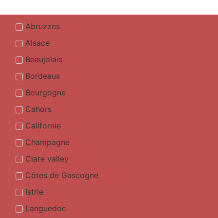
Abruzzes
Alsace
Beaujolais
Bordeaux
Bourgogne
Cahors
Californie
Champagne
Clare valley
Côtes de Gascogne
Istrie
Languedoc