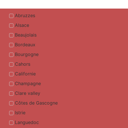
Abruzzes
Alsace
Beaujolais
Bordeaux
Bourgogne
Cahors
Californie
Champagne
Clare valley
Côtes de Gascogne
Istrie
Languedoc