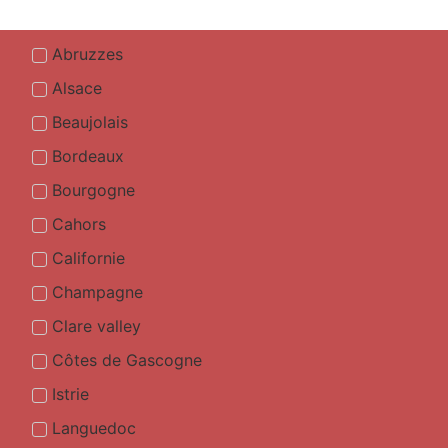
Abruzzes
Alsace
Beaujolais
Bordeaux
Bourgogne
Cahors
Californie
Champagne
Clare valley
Côtes de Gascogne
Istrie
Languedoc