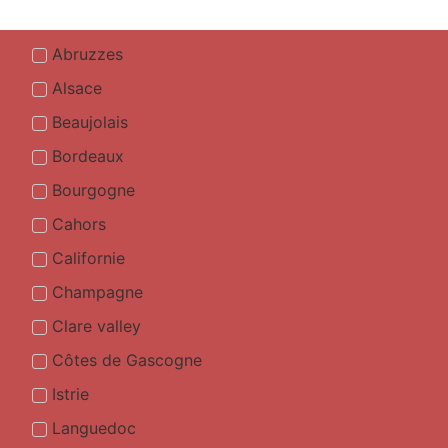
Abruzzes
Alsace
Beaujolais
Bordeaux
Bourgogne
Cahors
Californie
Champagne
Clare valley
Côtes de Gascogne
Istrie
Languedoc