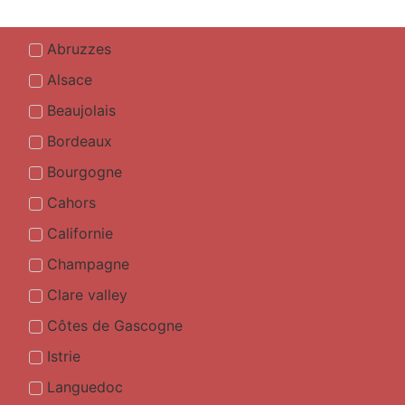
Abruzzes
Alsace
Beaujolais
Bordeaux
Bourgogne
Cahors
Californie
Champagne
Clare valley
Côtes de Gascogne
Istrie
Languedoc