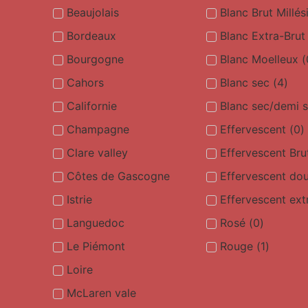
Beaujolais
Blanc Brut Millé
Bordeaux
Blanc Extra-Brut
Bourgogne
Blanc Moelleux
(
Cahors
Blanc sec
(
4
)
Californie
Blanc sec/demi 
Champagne
Effervescent
(
0
)
Clare valley
Effervescent Bru
Côtes de Gascogne
Effervescent do
Istrie
Effervescent ext
Languedoc
Rosé
(
0
)
Le Piémont
Rouge
(
1
)
Loire
McLaren vale