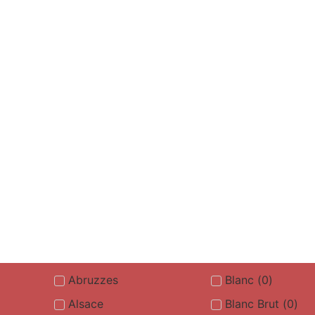
Abruzzes
Blanc
(
0
)
Alsace
Blanc Brut
(
0
)