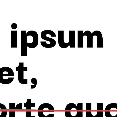
 ipsum
et,
orte quo