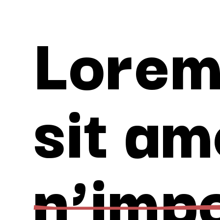
Lorem
sit am
n’imp