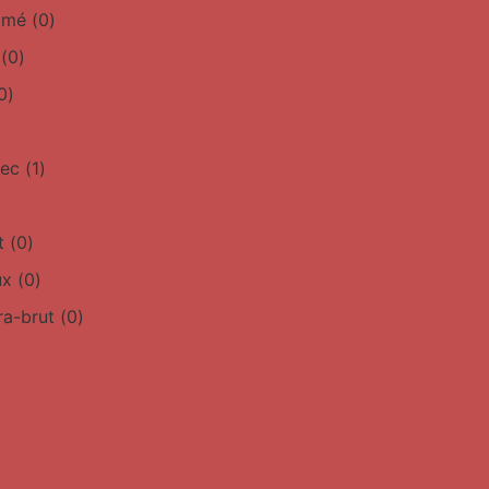
simé
(
0
)
(
0
)
0
)
sec
(
1
)
t
(
0
)
ux
(
0
)
ra-brut
(
0
)