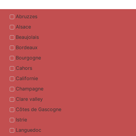
Abruzzes
Alsace
Beaujolais
Bordeaux
Bourgogne
Cahors
Californie
Champagne
Clare valley
Côtes de Gascogne
Istrie
Languedoc