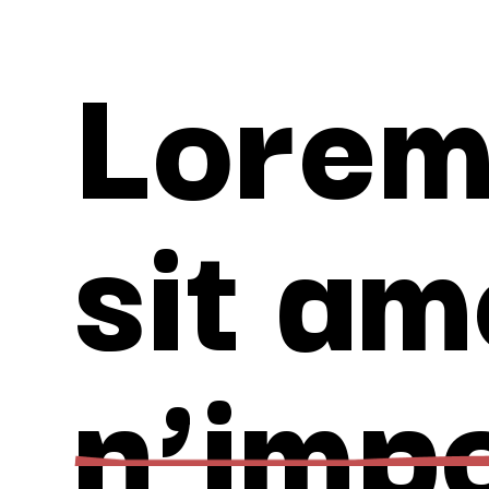
Lorem
sit am
n’imp