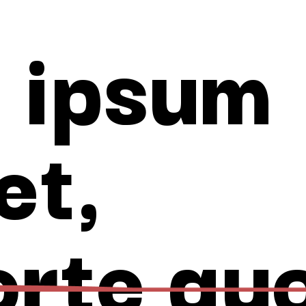
 ipsum
et,
orte quo