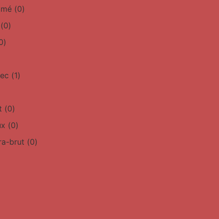
simé
(
0
)
(
0
)
0
)
sec
(
1
)
t
(
0
)
ux
(
0
)
ra-brut
(
0
)