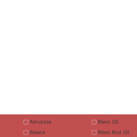
Abruzzes
Blanc
(
0
)
Alsace
Blanc Brut
(
0
)