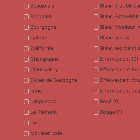
Beaujolais
Blanc Brut Millé
Bordeaux
Blanc Extra-Brut
Bourgogne
Blanc Moelleux
(
Cahors
Blanc sec
(
4
)
Californie
Blanc sec/demi 
Champagne
Effervescent
(
0
)
Clare valley
Effervescent Bru
Côtes de Gascogne
Effervescent do
Istrie
Effervescent ext
Languedoc
Rosé
(
0
)
Le Piémont
Rouge
(
1
)
Loire
McLaren vale