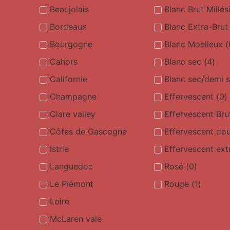
Beaujolais
Blanc Brut Millé
Bordeaux
Blanc Extra-Brut
Bourgogne
Blanc Moelleux
(
Cahors
Blanc sec
(
4
)
Californie
Blanc sec/demi 
Champagne
Effervescent
(
0
)
Clare valley
Effervescent Bru
Côtes de Gascogne
Effervescent do
Istrie
Effervescent ext
Languedoc
Rosé
(
0
)
Le Piémont
Rouge
(
1
)
Loire
McLaren vale