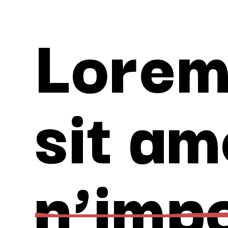
Lorem
sit am
n’imp