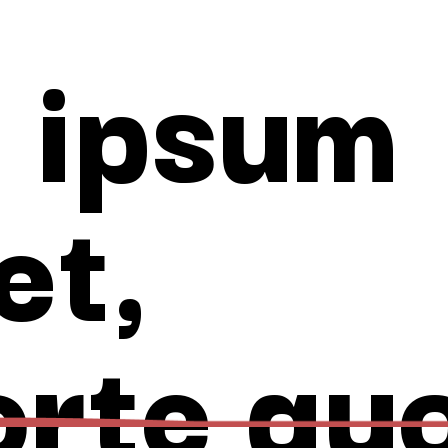
 ipsum
et,
orte quo