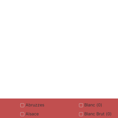
Abruzzes
Blanc
(
0
)
Alsace
Blanc Brut
(
0
)