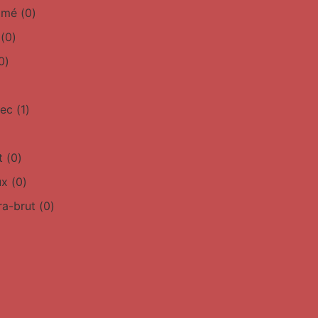
simé
(
0
)
(
0
)
0
)
sec
(
1
)
t
(
0
)
ux
(
0
)
ra-brut
(
0
)