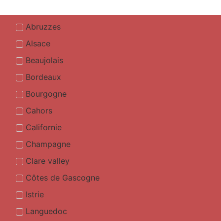
Abruzzes
Alsace
Beaujolais
Bordeaux
Bourgogne
Cahors
Californie
Champagne
Clare valley
Côtes de Gascogne
Istrie
Languedoc