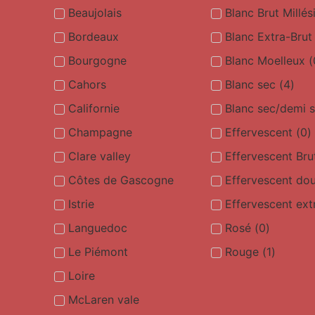
Beaujolais
Blanc Brut Millé
Bordeaux
Blanc Extra-Brut
Bourgogne
Blanc Moelleux
(
Cahors
Blanc sec
(
4
)
Californie
Blanc sec/demi 
Champagne
Effervescent
(
0
)
Clare valley
Effervescent Bru
Côtes de Gascogne
Effervescent do
Istrie
Effervescent ext
Languedoc
Rosé
(
0
)
Le Piémont
Rouge
(
1
)
Loire
McLaren vale