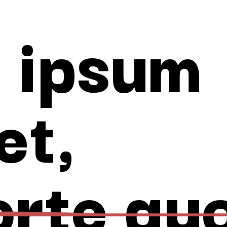
 ipsum
et,
orte quo