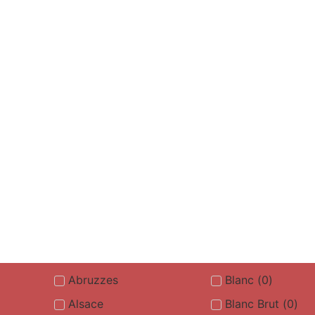
Abruzzes
Blanc
(
0
)
Alsace
Blanc Brut
(
0
)