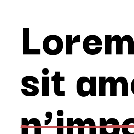
Lorem
sit am
n’imp