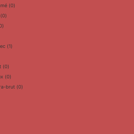
simé
(
0
)
(
0
)
0
)
sec
(
1
)
t
(
0
)
ux
(
0
)
ra-brut
(
0
)