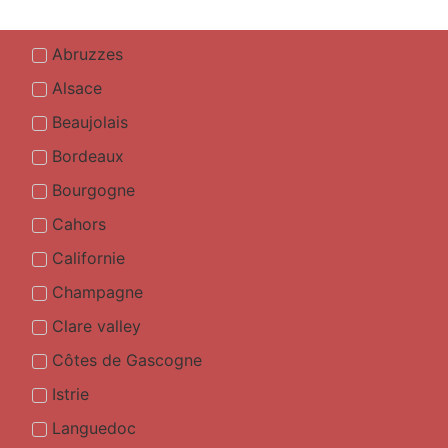
Abruzzes
Alsace
Beaujolais
Bordeaux
Bourgogne
Cahors
Californie
Champagne
Clare valley
Côtes de Gascogne
Istrie
Languedoc