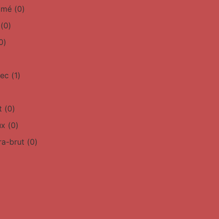
simé
(
0
)
(
0
)
0
)
sec
(
1
)
t
(
0
)
ux
(
0
)
ra-brut
(
0
)