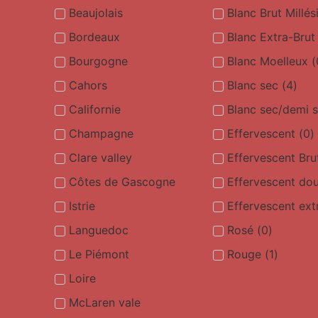
Beaujolais
Blanc Brut Millé
Bordeaux
Blanc Extra-Brut
Bourgogne
Blanc Moelleux
(
Cahors
Blanc sec
(
4
)
Californie
Blanc sec/demi 
Champagne
Effervescent
(
0
)
Clare valley
Effervescent Bru
Côtes de Gascogne
Effervescent do
Istrie
Effervescent ext
Languedoc
Rosé
(
0
)
Le Piémont
Rouge
(
1
)
Loire
McLaren vale