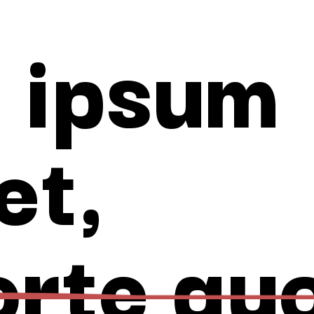
 ipsum
et,
orte quo