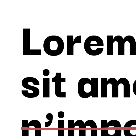
Lorem
sit am
n’imp