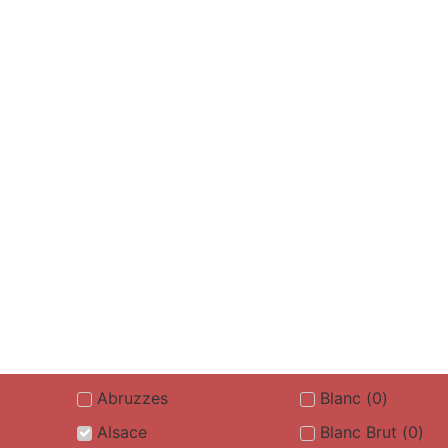
Abruzzes
Blanc
(
0
)
Alsace
Blanc Brut
(
0
)