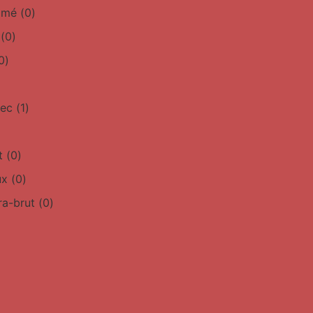
simé
(
0
)
(
0
)
0
)
sec
(
1
)
t
(
0
)
ux
(
0
)
ra-brut
(
0
)