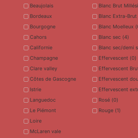
Beaujolais
Blanc Brut Millé
Bordeaux
Blanc Extra-Brut
Bourgogne
Blanc Moelleux
(
Cahors
Blanc sec
(
4
)
Californie
Blanc sec/demi 
Champagne
Effervescent
(
0
)
Clare valley
Effervescent Bru
Côtes de Gascogne
Effervescent do
Istrie
Effervescent ext
Languedoc
Rosé
(
0
)
Le Piémont
Rouge
(
1
)
Loire
McLaren vale