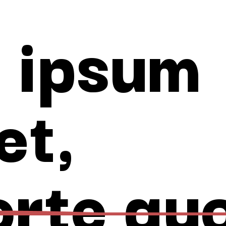
 ipsum
et,
orte quo