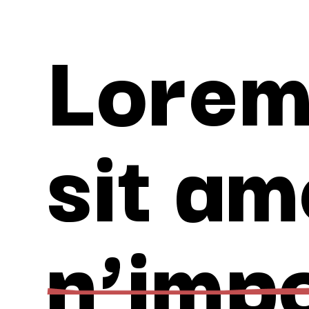
Lorem
sit am
n’imp