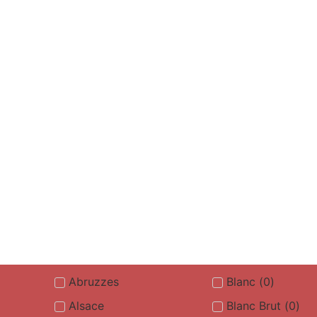
Abruzzes
Blanc
(
0
)
Alsace
Blanc Brut
(
0
)