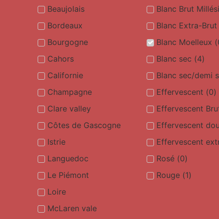
Beaujolais
Blanc Brut Millé
Bordeaux
Blanc Extra-Brut
Bourgogne
Blanc Moelleux
(
Cahors
Blanc sec
(
4
)
Californie
Blanc sec/demi 
Champagne
Effervescent
(
0
)
Clare valley
Effervescent Bru
Côtes de Gascogne
Effervescent do
Istrie
Effervescent ext
Languedoc
Rosé
(
0
)
Le Piémont
Rouge
(
1
)
Loire
McLaren vale