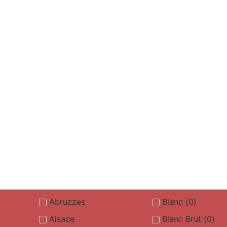
Abruzzes
Blanc
(
0
)
Alsace
Blanc Brut
(
0
)