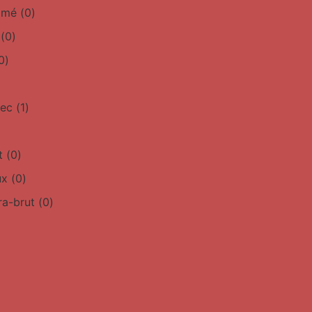
simé
(
0
)
(
0
)
0
)
sec
(
1
)
t
(
0
)
ux
(
0
)
ra-brut
(
0
)