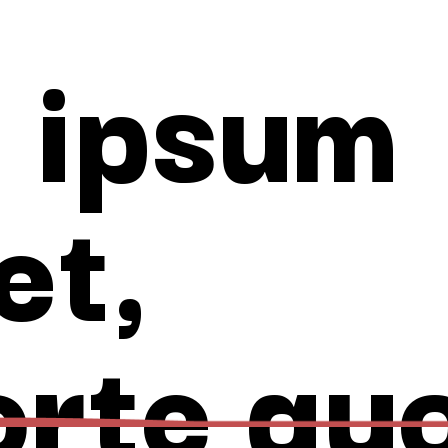
 ipsum
et,
orte quo