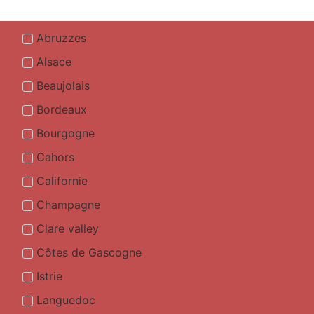
Abruzzes
Alsace
Beaujolais
Bordeaux
Bourgogne
Cahors
Californie
Champagne
Clare valley
Côtes de Gascogne
Istrie
Languedoc