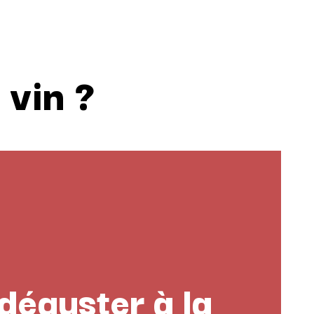
vin ?
déguster à la