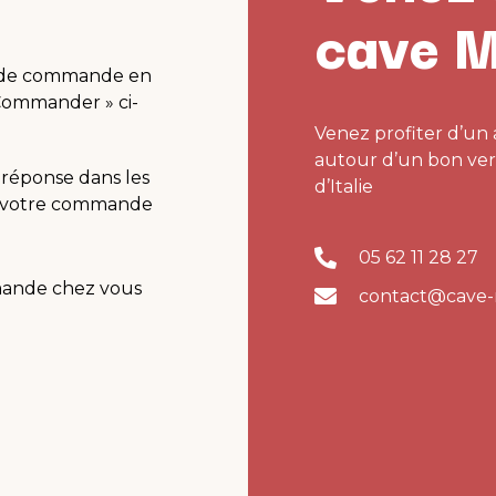
cave 
e de commande en
 Commander » ci-
Venez profiter d’un 
autour d’un bon verr
réponse dans les
d’Italie
r votre commande
05 62 11 28 27
mande chez vous
contact@cave-