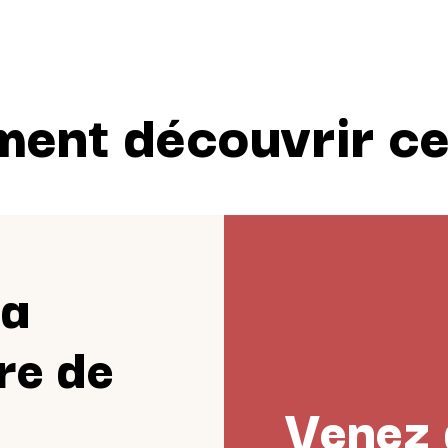
ent découvrir ce 
ia
re de
Venez 